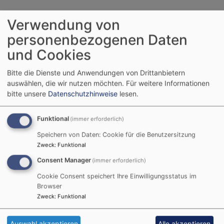
English
German
Soulfood und
Verwendung von
personenbezogenen Daten
Gottesdienste
und Cookies
Bitte die Dienste und Anwendungen von Drittanbietern
auswählen, die wir nutzen möchten.
Für weitere Informationen
Seit dem Wintersemester 2018/2019 gibt es die
bitte unsere
Datenschutzhinweise
lesen.
ESGeht
Gottesdienste. Die frische Gottesdienstreihe –
Aus dem Leben gegriffen! Und mit viel Musik! Gestaltet
Funktional
von Studis für Studis und alle Gottesdienstfeiernden.
(immer erforderlich)
Gestalte die Gottesdienste mit!
Speichern von Daten: Cookie für die Benutzersitzung
Zweck
:
Funktional
Du hast ein Thema? Möchtest mitplanen und denken?
Consent Manager
(immer erforderlich)
Oder Du hast eine gute Stimme oder schauspielerische
Talente für Anspiel und Lesungen?
Cookie Consent speichert Ihre Einwilligungsstatus im
Browser
Oder machst gern Musik in und für einen Gottesdienst?
Zweck
:
Funktional
Melde Dich bei Deiner
Studierendenpfarrerin Sonja
Sibbor-Heißmann
!
Auswahl akzeptieren
Alle akzeptieren