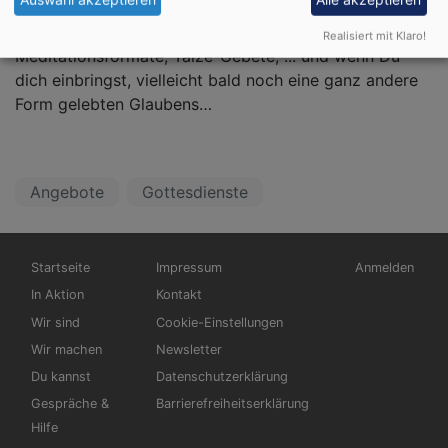
Außerdem gibt es verschiedene Andachts- und
Realisiert mit Klaro!
Meditationsformate, Taizé-Gebete, ... und wenn Du
dich einbringst, vielleicht bald noch eine ganz andere
Form gelebten Glaubens…
Angebote
Gottesdienste
Hauptnavigation
Fußbereichsmenü
Benutzermen
Startseite
Impressum
Anmelden
In Aktion
Kontakt
Wir sind
Cookie-Einstellungen
Wir machen
Newsletter
Du kannst
Datenschutzerklärung
Gespräche &
Barrierefreiheitserklärung
Hilfe