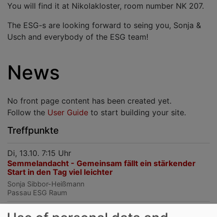
You will find it at Nikolakloster, room number NK 207.
The ESG-s are looking forward to seing you, Sonja &
Usch and everybody of the ESG team!
News
No front page content has been created yet.
Follow the
User Guide
to start building your site.
Treffpunkte
Di, 13.10. 7:15 Uhr
Semmelandacht - Gemeinsam fällt ein stärkender
Start in den Tag viel leichter
Sonja Sibbor-Heißmann
Passau
ESG Raum