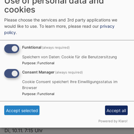
Use of personal data and
Di, 20.10. 7:15 Uhr
cookies
Semmelandacht - Gemeinsam fällt ein stärkender
Start in den Tag viel leichter
Please choose the services and 3rd party applications we
Sonja Sibbor-Heißmann
would like to use.
To learn more, please read our
privacy
Passau
ESG Raum
policy
.
Di, 27.10. 7:15 Uhr
Funktional
(always required)
Semmelandacht - Gemeinsam fällt ein stärkender
Start in den Tag viel leichter
Speichern von Daten: Cookie für die Benutzersitzung
Purpose
:
Functional
Sonja Sibbor-Heißmann
Passau
ESG Raum
Consent Manager
(always required)
Cookie Consent speichert Ihre Einwilligungsstatus im
Di, 3.11. 7:15 Uhr
Browser
Semmelandacht - Gemeinsam fällt ein stärkender
Purpose
:
Functional
Start in den Tag viel leichter
Sonja Sibbor-Heißmann
Accept selected
Accept all
Passau
ESG Raum
Powered by Klaro!
Di, 10.11. 7:15 Uhr