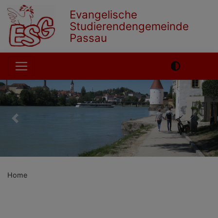
Skip
Evangelische
to
Studierendengemeinde
main
Passau
content
Hauptnavigation
Previous
Nex
Home
English
German