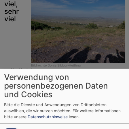
viel,
sehr
viel
Bildrechte
Sonja Sibbor-Heißmann
möglich!
Verwendung von
personenbezogenen Daten
und Cookies
Aufgeschlossen, interkulturell, lebendig
sich einsetzen für andere, den eigenen Weg
Bitte die Dienste und Anwendungen von Drittanbietern
suchend finden und findend suchen
auswählen, die wir nutzen möchten.
Für weitere Informationen
Sinn und Spiritualität genauso wie Action und Fun,
bitte unsere
Datenschutzhinweise
lesen.
Seelsorge und Gemeinschaft.