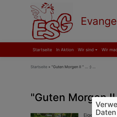
Direkt
zum
Inhalt
Evange
Startseite
In Aktion
Wir sind
Wir ma
Hauptnavigation
Startseite
"Guten Morgen II " ... :) ...
"Guten Morgen II " .
Verwe
Daten
Eigentlich eine