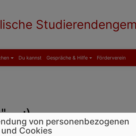
lische Studierendenge
chen
Du kannst
Gespräche & Hilfe
Förderverein
.. :) ...
ndung von personenbezogenen
 und Cookies
 „ganz normale Wiese“ und ja, eben doch nicht, wirklic