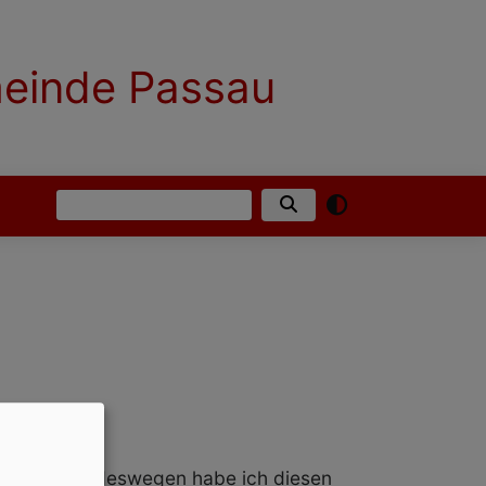
meinde Passau
Suche
English
German
h nicht. Und deswegen habe ich diesen