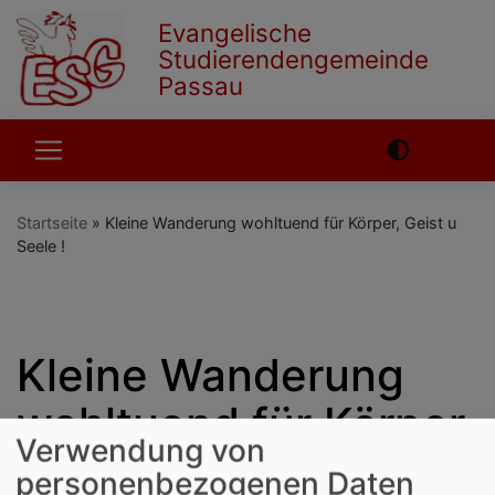
Direkt
Evangelische
zum
Studierendengemeinde
Inhalt
Passau
Hauptnavigation
Startseite
Kleine Wanderung wohltuend für Körper, Geist u
Seele !
English
German
Kleine Wanderung
wohltuend für Körper,
Verwendung von
Geist u Seele !
personenbezogenen Daten