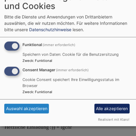
und Cookies
Wunderschöne Natur direkt
Bitte die Dienste und Anwendungen von Drittanbietern
auswählen, die wir nutzen möchten.
Für weitere Informationen
vor der Haustür, wir treffen
bitte unsere
Datenschutzhinweise
lesen.
uns
jeden 2.Samstag um
8.30
h an der Bushaltestelle
Funktional
(immer erforderlich)
Kohlbruck/ Erlebnisbad,
z.B. gut zu erreichen mit
Speichern von Daten: Cookie für die Benutzersitzung
Zweck
:
Funktional
Buslinie
5/6
ab ZOB um
8.15 h. Die Tour dauert ca.
Consent Manager
(immer erforderlich)
1 Stunde und endet am
Cookie Consent speichert Ihre Einwilligungsstatus im
Ausgangspunkt, wo
Browser
mehrere Linien bis
Zweck
:
Funktional
Bildrechte
christian vogel
ungefähr 13.oo h noch nach
normalem Wochenfahrplan getaktet sind. Wir freuen uns,
Auswahl akzeptieren
Alle akzeptieren
wenn du dabei sein kannst am >>
Samstag 13.Juni
!!
Realisiert mit Klaro!
Herzliche Einladung :)) + lgchr