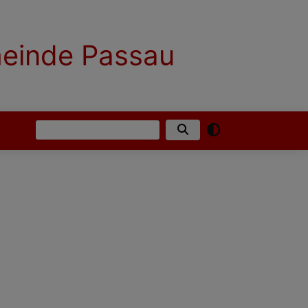
meinde Passau
Suche
English
German