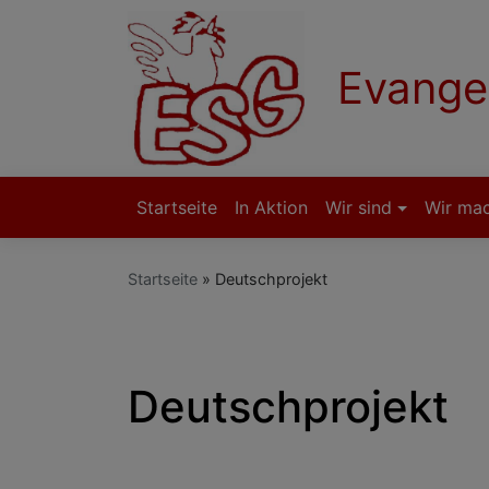
Direkt
zum
Inhalt
Evange
Startseite
In Aktion
Wir sind
Wir ma
Hauptnavigation
Startseite
Deutschprojekt
Deutschprojekt