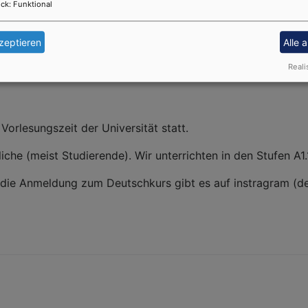
ck
:
Funktional
zeptieren
Alle 
Reali
orlesungszeit der Universität statt.
che (meist Studierende). Wir unterrichten in den Stufen A1.1 
r die Anmeldung zum Deutschkurs gibt es auf instragram (d