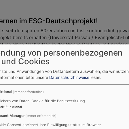
lernen im ESG-Deutschprojekt!
ts seit den späten 80-er Jahren und ist kontinuierlich gew
ekt bereits erhalten (Universität Passau / Evangelisch-Lut
mtlich einen Nachmittag in der Woche Deutsch, mit profess
ndung von personenbezogenen
 und Cookies
enste und Anwendungen von Drittanbietern auswählen, die wir nutze
Informationen bitte unsere
Datenschutzhinweise
lesen.
n
ktional
(immer erforderlich)
ichern von Daten: Cookie für die Benutzersitzung
 die sich engagieren wollen!
ck
:
Funktional
sent Manager
(immer erforderlich)
hing-Team 1,5h Deutsch unterrichten?
kie Consent speichert Ihre Einwilligungsstatus im Browser
lt und sind aus den unterschiedlichsten Gründen in Deutsch