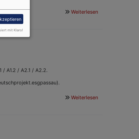
Weiterlesen
über
Deutsch
akzeptieren
unterrichten
siert mit Klaro!
/ A1.2 / A2.1 / A2.2.
eutschprojekt.esgpassau).
Weiterlesen
über
Deutsch
lernen