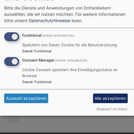
Bitte die Dienste und Anwendungen von Drittanbietern
auswählen, die wir nutzen möchten.
Für weitere Informationen
Blechbläser*in? Dann sei herzlich willkommen beim
bitte unsere
Datenschutzhinweise
lesen.
Posaunenchor
St. Matthäus in Passau
!
Dekanatskantor
Ralf Franz
freut sich über
Funktional
(immer erforderlich)
Kontaktaufnahme!
Speichern von Daten: Cookie für die Benutzersitzung
Zweck
:
Funktional
Weiterlesen
übe
Consent Manager
(immer erforderlich)
Ble
Cookie Consent speichert Ihre Einwilligungsstatus im
suc
Browser
Pos
Chöre und Musik
Zweck
:
Funktional
Weiterlesen
übe
Chö
Auswahl akzeptieren
Alle akzeptieren
und
Realisiert mit Klaro!
Mus