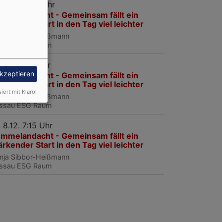
, 24.11. 7:15 Uhr
mmelandacht - Gemeinsam fällt ein
ärkender Start in den Tag viel leichter
nja Sibbor-Heißmann
ssau
ESG Raum
, 1.12. 7:15 Uhr
f
akzeptieren
mmelandacht - Gemeinsam fällt ein
ärkender Start in den Tag viel leichter
siert mit Klaro!
nja Sibbor-Heißmann
ssau
ESG Raum
, 8.12. 7:15 Uhr
mmelandacht - Gemeinsam fällt ein
ärkender Start in den Tag viel leichter
nja Sibbor-Heißmann
ssau
ESG Raum