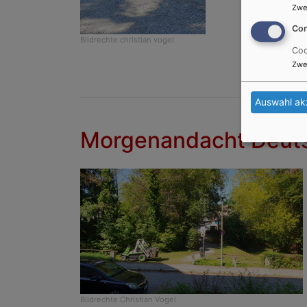
Zwe
Con
Bildrechte
christian vogel
Coo
Zwe
Auswahl ak
Morgenandacht Deut
Bildrechte
Christian Vogel