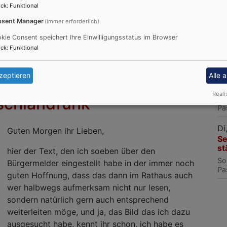
Di
ck
:
Funktional
Se
sent Manager
(immer erforderlich)
st
So
kie Consent speichert Ihre Einwilligungsstatus im Browser
Weiterlesen
über
Pa
ck
:
Funktional
Danke
Di
Bauho
zeptieren
Alle 
Se
...
st
Reali
schlandfunk
So
Pa
Di
Guten Morgen ihr Lieben,
Se
st
hier der Text, den ich soeben über den
So
Bürgermelder eingestellt habe in der immer noch
Pa
guten Hoffnung, dass das dann im Rathaus auch
wer halbwegs aufmerksam nicht nur lesen,
sondern natürlich gern auch entsprechend
weiterleiten möge, und ja, das Bild das ich dazu
ausgesucht habe, kennt ihr schon, ich habe es