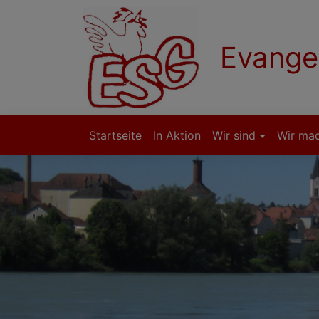
Direkt
zum
Inhalt
Evange
Startseite
In Aktion
Wir sind
Wir ma
Hauptnavigation