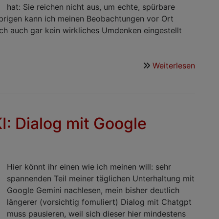
hat: Sie reichen nicht aus, um echte, spürbare
m Übrigen kann ich meinen Beobachtungen vor Ort
ich auch gar kein wirkliches Umdenken eingestellt
Weiterlesen
über
Zur
Kenntn
Absag
an
I: Dialog mit Google
OB-
Gespr
...
Hier könnt ihr einen wie ich meinen will: sehr
spannenden Teil meiner täglichen Unterhaltung mit
Google Gemini nachlesen, mein bisher deutlich
längerer (vorsichtig fomuliert) Dialog mit Chatgpt
muss pausieren, weil sich dieser hier mindestens