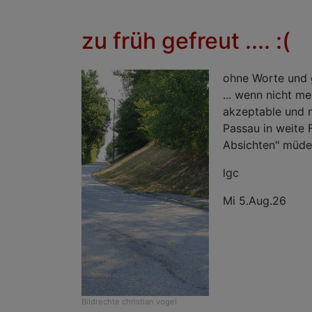
zu früh gefreut .... :(
ohne Worte und ga
... wenn nicht me
akzeptable und m
Passau in weite 
Absichten" müd
lgc
Mi 5.Aug.26
Bildrechte
christian vogel