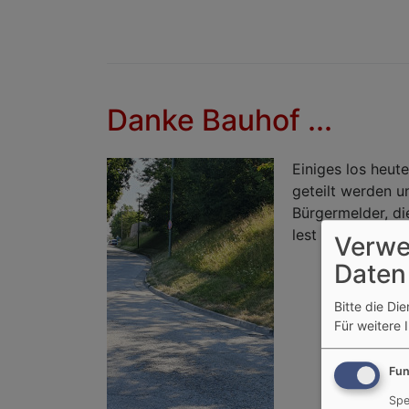
Danke Bauhof ...
Einiges los heute
geteilt werden u
Bürgermelder, die
lest selber >>
Verwe
Daten
Bitte die Di
Für weitere 
Fun
Spe