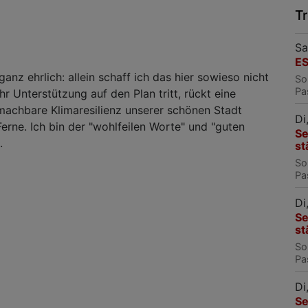
T
Sa
E
nz ehrlich: allein schaff ich das hier sowieso nicht
So
Pa
hr Unterstützung auf den Plan tritt, rückt eine
achbare Klimaresilienz unserer schönen Stadt
Di
Ferne. Ich bin der "wohlfeilen Worte" und "guten
Se
e.
st
So
Pa
Di
Se
st
So
Pa
Di
Se