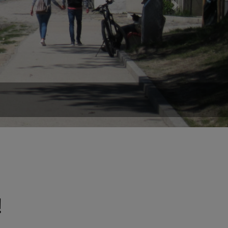
Next
English
German
!